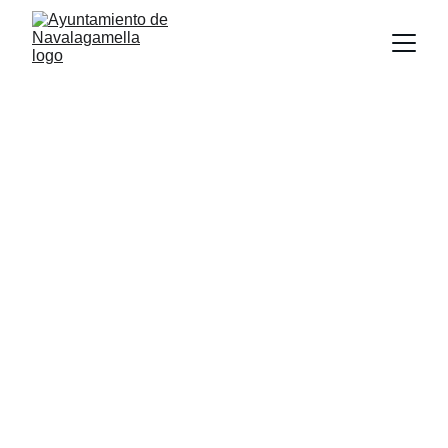
Dña. Elisa Jaén González
elisajaen@aytonavalagamella.es