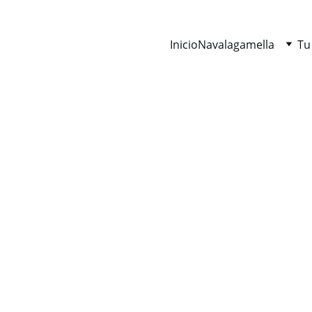
Inicio
Navalagamella
Tu
CULTURA
VERANONAVALAGAMELLA
8/12/2025
2 min leer